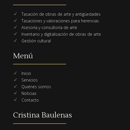
Tasación de obras de arte y antigüedades
N
Tasaciones y valoraciones para herencias
N
Asesoría y consultoría de arte
N
Inventario y digitalización de obras de arte
N
Gestión cultural
N
Menú
Inicio
N
Servicios
N
Quiénes somos
N
Noticias
N
Contacto
N
Cristina Baulenas