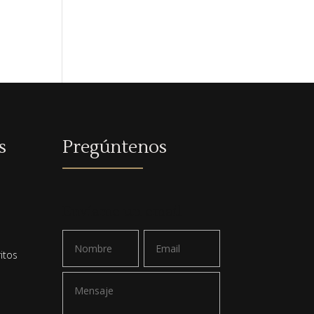
s
Pregúntenos
a
Envíame un email
itos