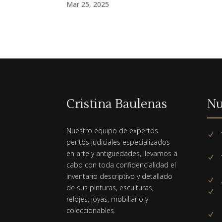
Mar 25, 2025
Cristina Baulenas
Nu
Nuestro equipo de expertos
N
peritos judiciales especializados
en arte y antigüedades, llevamos a
N
cabo con toda confidencialidad el
inventario descriptivo y detallado
N
de sus pinturas, esculturas,
N
relojes, joyas, mobiliario y
coleccionables.
N