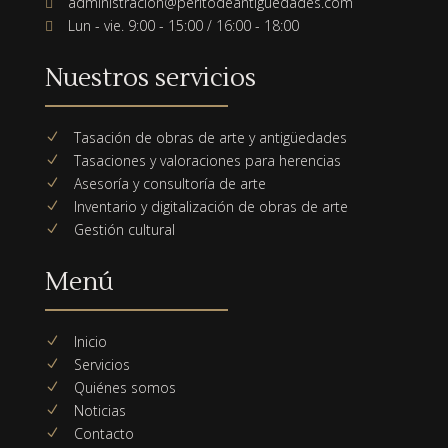
administracion@peritodeantiguedades.com

Lun - vie. 9:00 - 15:00 / 16:00 - 18:00

Nuestros servicios
Tasación de obras de arte y antigüedades
N
Tasaciones y valoraciones para herencias
N
Asesoría y consultoría de arte
N
Inventario y digitalización de obras de arte
N
Gestión cultural
N
Menú
Inicio
N
Servicios
N
Quiénes somos
N
Noticias
N
Contacto
N