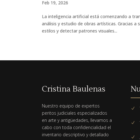
Feb 19, 2026
La inteligencia artificial está comenzando a tr
análisis y estudio de obras artísticas. Gracias 
estilos y detectar patrones visuales...
Cristina Baulenas
Nu
Nuestro equipo de expertos
N
peritos judiciales especializados
en arte y antigüedades, llevamos a
N
cabo con toda confidencialidad el
inventario descriptivo y detallado
N