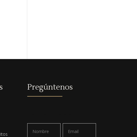
s
Pregúntenos
a
Envíame un email
itos