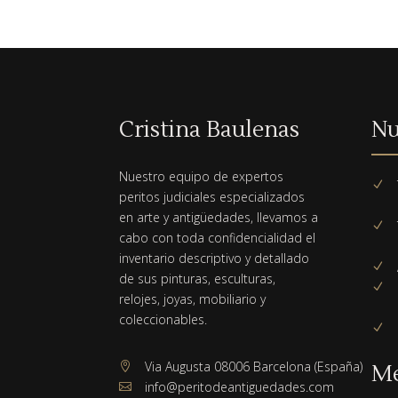
Cristina Baulenas
Nu
Nuestro equipo de expertos
N
peritos judiciales especializados
en arte y antigüedades, llevamos a
N
cabo con toda confidencialidad el
inventario descriptivo y detallado
N
de sus pinturas, esculturas,
N
relojes, joyas, mobiliario y
coleccionables.
N
Via Augusta 08006 Barcelona (España)

M
info@peritodeantiguedades.com
