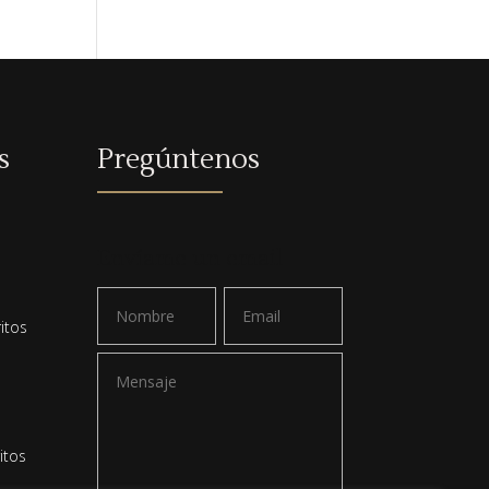
s
Pregúntenos
a
Envíame un email
itos
itos