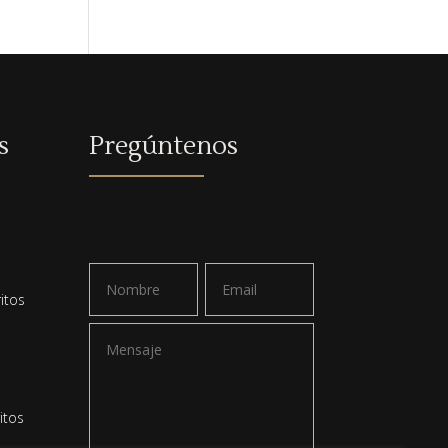
s
Pregúntenos
a
Envíame un email
itos
itos