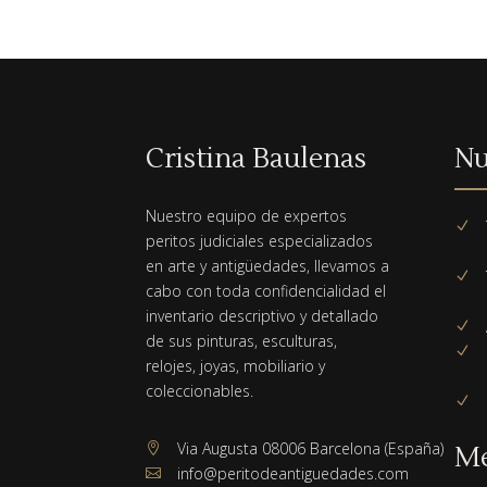
Cristina Baulenas
Nu
Nuestro equipo de expertos
N
peritos judiciales especializados
en arte y antigüedades, llevamos a
N
cabo con toda confidencialidad el
inventario descriptivo y detallado
N
de sus pinturas, esculturas,
N
relojes, joyas, mobiliario y
coleccionables.
N
Via Augusta 08006 Barcelona (España)

M
info@peritodeantiguedades.com
