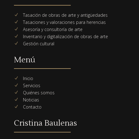
Tasación de obras de arte y antigüedades
N
Tasaciones y valoraciones para herencias
N
Asesoría y consultoría de arte
N
Inventario y digitalización de obras de arte
N
Gestión cultural
N
Menú
Inicio
N
Servicios
N
Quiénes somos
N
Noticias
N
Contacto
N
Cristina Baulenas