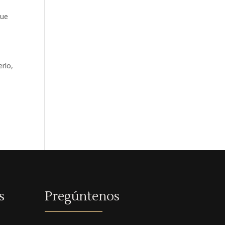
que
erlo,
s
Pregúntenos