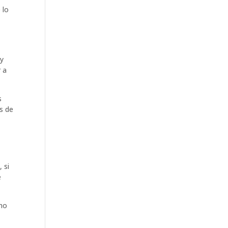
 lo
 y
 a
s
s de
 si
e
smo
a