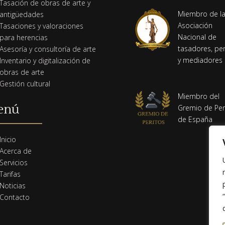
Tasación de obras de arte y
Miembro de l
antigüedades
Asociación
Tasaciones y valoraciones
Nacional de
para herencias
tasadores, per
Asesoría y consultoría de arte
y mediadores
Inventario y digitalización de
obras de arte
Gestión cultural
Miembro del
enú
Gremio de Per
de España
m
Inicio
Acerca de
Servicios
Tarifas
Noticias
Contacto