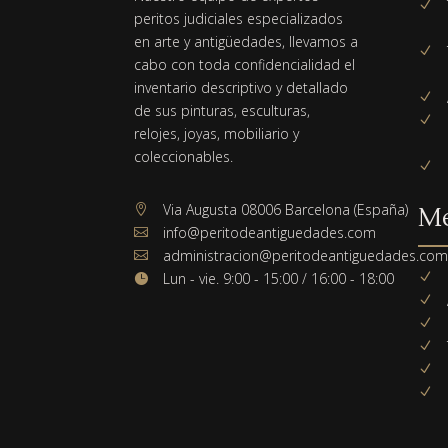
N
peritos judiciales especializados
en arte y antigüedades, llevamos a
N
cabo con toda confidencialidad el
inventario descriptivo y detallado
N
de sus pinturas, esculturas,
N
relojes, joyas, mobiliario y
coleccionables.
N
Via Augusta 08006 Barcelona (España)

M
info@peritodeantiguedades.com

administracion@peritodeantiguedades.co

Lun - vie. 9:00 - 15:00 / 16:00 - 18:00
N

N
N
N
N
N