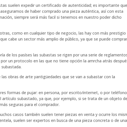
tas suelen expedir un certificado de autenticidad; es importante que
nos aseguramos de haber comprado una pieza auténtica, así con esta
mación, siempre será más facil si tenemos en nuestro poder dicho
tras, como en cualquier tipo de negocio, las hay con más prestigio
que cabe un sector más amplio de público, ya que se puede comprar
oría de los pasíses las subastas se rigen por una serie de reglamento
 por un protocolo en las que no tiene opción la amrcha atrás despué
za subastada.
 las obras de arte yantigüedades que se van a subastar con la
res formas de pujar: en persona, por escrito/internet, o por teléfono,
l artículo subastado, ya que, por ejemplo, si se trata de un objeto d
án más seguras para el comprador.
muchos casos también suelen tener piezas en venta y ocurre los mi
ientela, suelen ser expertos en busca de una pieza concreta o de un