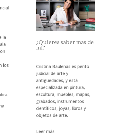
s
icial
e la
¿Quieres saber mas de
ala
mí?
son
n los
Cristina Baulenas es perito
judicial de arte y
antigüedades, y está
especializada en pintura,
escultura, muebles, mapas,
obra.
grabados, instrumentos
una
científicos, joyas, libros y
a
objetos de arte.
Leer más