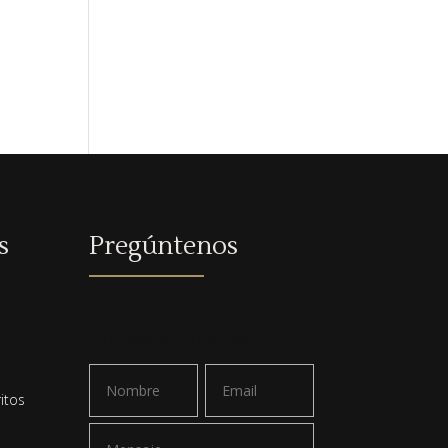
s
Pregúntenos
a
Envíame un email
itos