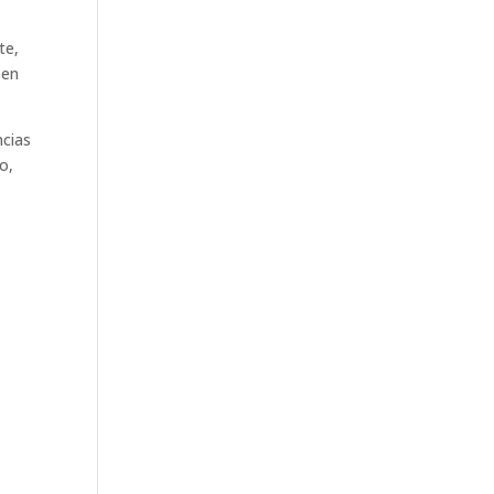
te,
 en
ncias
o,