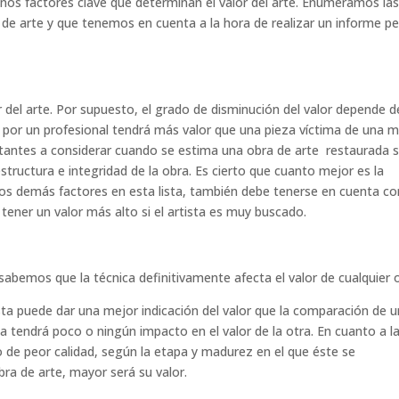
nos factores clave que determinan el valor del arte. Enumeramos la
 de arte y que tenemos en cuenta a la hora de realizar un informe per
 del arte. Por supuesto, el grado de disminución del valor depende d
a por un profesional tendrá más valor que una pieza víctima de una m
tantes a considerar cuando se estima una obra de arte restaurada 
estructura e integridad de la obra. Es cierto que cuanto mejor es la
los demás factores en esta lista, también debe tenerse en cuenta co
ner un valor más alto si el artista es muy buscado.
sabemos que la técnica definitivamente afecta el valor de cualquier 
ta puede dar una mejor indicación del valor que la comparación de 
a tendrá poco o ningún impacto en el valor de la otra. En cuanto a l
o de peor calidad, según la etapa y madurez en el que éste se
bra de arte, mayor será su valor.