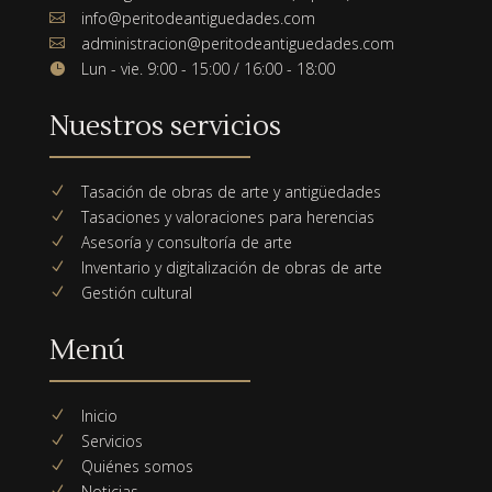
info@peritodeantiguedades.com

administracion@peritodeantiguedades.com

Lun - vie. 9:00 - 15:00 / 16:00 - 18:00

Nuestros servicios
Tasación de obras de arte y antigüedades
N
Tasaciones y valoraciones para herencias
N
Asesoría y consultoría de arte
N
Inventario y digitalización de obras de arte
N
Gestión cultural
N
Menú
Inicio
N
Servicios
N
Quiénes somos
N
Noticias
N