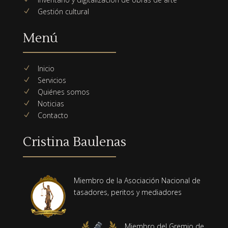
Gestión cultural
N
Menú
Inicio
N
Servicios
N
Quiénes somos
N
Noticias
N
Contacto
N
Cristina Baulenas
Miembro de la Asociación Nacional de
tasadores, peritos y mediadores
Miembro del Gremio de