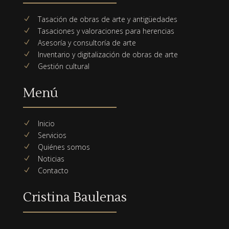
Tasación de obras de arte y antigüedades
N
Tasaciones y valoraciones para herencias
N
Asesoría y consultoría de arte
N
Inventario y digitalización de obras de arte
N
Gestión cultural
N
Menú
Inicio
N
Servicios
N
Quiénes somos
N
Noticias
N
Contacto
N
Cristina Baulenas