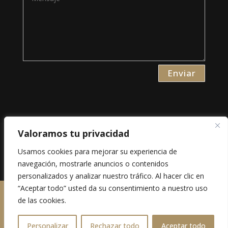
Enviar
Valoramos tu privacidad
Aviso Legal
Usamos cookies para mejorar su experiencia de
Política de Privacidad
navegación, mostrarle anuncios o contenidos
Política de Cookies
personalizados y analizar nuestro tráfico. Al hacer clic en
“Aceptar todo” usted da su consentimiento a nuestro uso
Los derechos están reservados. 2023
www.eligeunaweb.es
de las cookies.
Personalizar
Rechazar todo
Aceptar todo