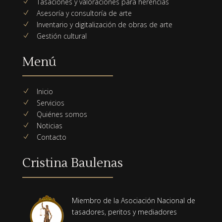
Tasaciones y valoraciones para herencias
N
Asesoría y consultoría de arte
N
Inventario y digitalización de obras de arte
N
Gestión cultural
N
Menú
Inicio
N
Servicios
N
Quiénes somos
N
Noticias
N
Contacto
N
Cristina Baulenas
Miembro de la Asociación Nacional de
tasadores, peritos y mediadores