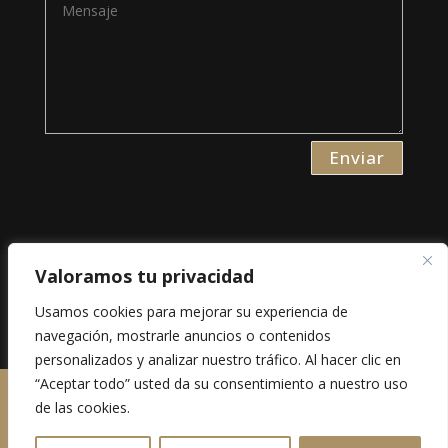
Enviar
Valoramos tu privacidad
Aviso Legal
Usamos cookies para mejorar su experiencia de
Política de Privacidad
navegación, mostrarle anuncios o contenidos
Política de Cookies
personalizados y analizar nuestro tráfico. Al hacer clic en
“Aceptar todo” usted da su consentimiento a nuestro uso
Los derechos están reservados. 2023
www.eligeunaweb.es
de las cookies.