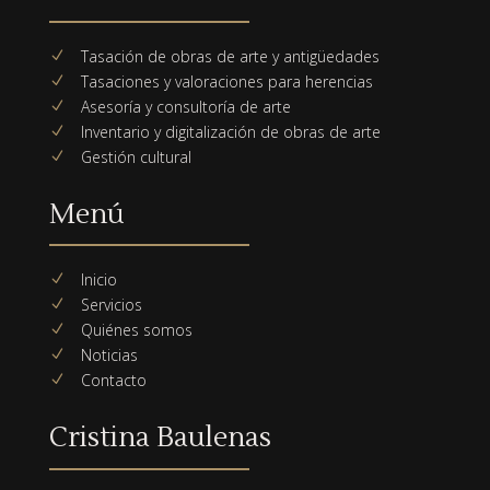
Tasación de obras de arte y antigüedades
N
Tasaciones y valoraciones para herencias
N
Asesoría y consultoría de arte
N
Inventario y digitalización de obras de arte
N
Gestión cultural
N
Menú
Inicio
N
Servicios
N
Quiénes somos
N
Noticias
N
Contacto
N
Cristina Baulenas