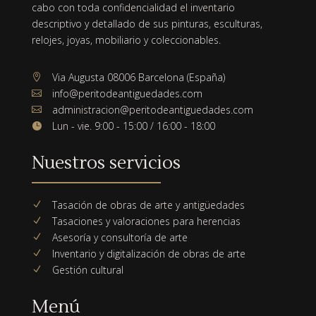
cabo con toda confidencialidad el inventario
descriptivo y detallado de sus pinturas, esculturas,
relojes, joyas, mobiliario y coleccionables.
Via Augusta 08006 Barcelona (España)

info@peritodeantiguedades.com

administracion@peritodeantiguedades.com

Lun - vie. 9:00 - 15:00 / 16:00 - 18:00

Nuestros servicios
Tasación de obras de arte y antigüedades
N
Tasaciones y valoraciones para herencias
N
Asesoría y consultoría de arte
N
Inventario y digitalización de obras de arte
N
Gestión cultural
N
Menú