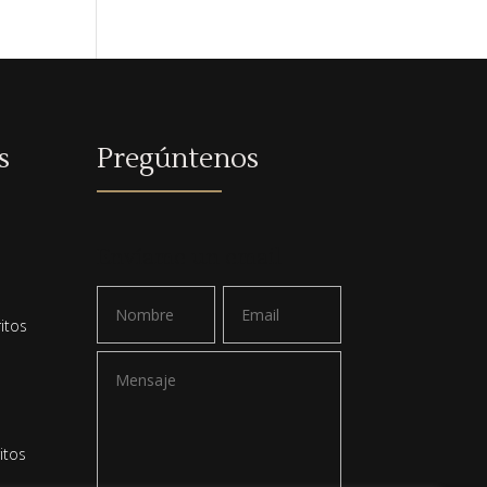
s
Pregúntenos
a
Envíame un email
itos
itos