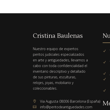
Cristina Baulenas
Nu
Nuestro equipo de expertos
N
peritos judiciales especializados
en arte y antigüedades, llevamos a
N
cabo con toda confidencialidad el
inventario descriptivo y detallado
N
de sus pinturas, esculturas,
N
relojes, joyas, mobiliario y
coleccionables.
N
Via Augusta 08006 Barcelona (España)

M
info@peritodeantiguedades.com
