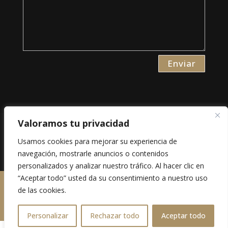
Enviar
Valoramos tu privacidad
Aviso Legal
Usamos cookies para mejorar su experiencia de
Política de Privacidad
navegación, mostrarle anuncios o contenidos
Política de Cookies
personalizados y analizar nuestro tráfico. Al hacer clic en
“Aceptar todo” usted da su consentimiento a nuestro uso
Los derechos están reservados. 2023
www.eligeunaweb.es
de las cookies.
Personalizar
Rechazar todo
Aceptar todo