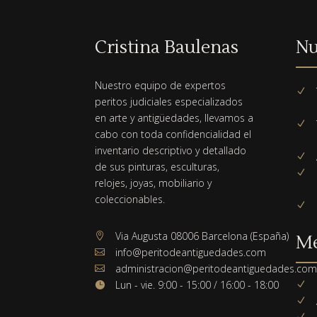
Cristina Baulenas
Nu
Nuestro equipo de expertos
N
peritos judiciales especializados
en arte y antigüedades, llevamos a
N
cabo con toda confidencialidad el
inventario descriptivo y detallado
N
de sus pinturas, esculturas,
N
relojes, joyas, mobiliario y
coleccionables.
N
Via Augusta 08006 Barcelona (España)

M
info@peritodeantiguedades.com

administracion@peritodeantiguedades.co

Lun - vie. 9:00 - 15:00 / 16:00 - 18:00
N

N
N