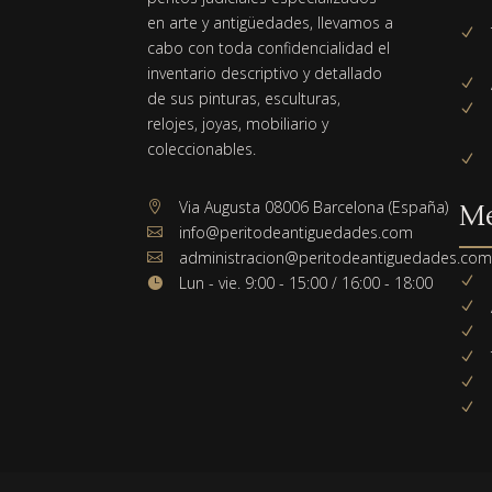
en arte y antigüedades, llevamos a
N
cabo con toda confidencialidad el
inventario descriptivo y detallado
N
de sus pinturas, esculturas,
N
relojes, joyas, mobiliario y
coleccionables.
N
Via Augusta 08006 Barcelona (España)

M
info@peritodeantiguedades.com

administracion@peritodeantiguedades.co

Lun - vie. 9:00 - 15:00 / 16:00 - 18:00
N

N
N
N
N
N