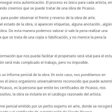
seguir esta autenticación. El proceso es único para cada artista, e
ando creemos que se puede tratar de una obra de Picasso.
para poder observar el frente y reverso de la obra de arte.
el estado de la obra, si aparecen etiquetas, alguna anotación…algún
obra. De esta manera podemos valorar si vale la pena realizar una
a que se trata de una copia o falsificación, y no merece la pena la
formación que nos pueda facilitar el propietario será vital para el est
ión será más complicado el trabajo, pero no imposible.
un informe pericial de la obra. En este caso, nos pondríamos en
 es el único organismo universalmente reconocido que puede autent
Picasso, es la persona que emite los certificados de Picasso, nos
sitivo, la obra se incluiría en el catálogo razonado del artista.
rme pericial emitido por un perito experto en arte, donde se recoger
rcado y el certificado de autenticación de Claude Picasso.