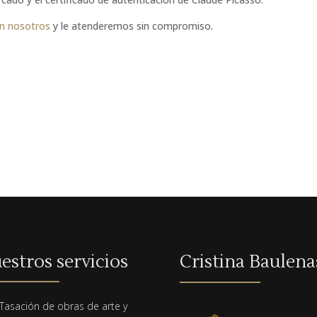
on nosotros
y le atenderemos sin compromiso.
estros servicios
Cristina Baulena
Tasación de obras de arte y