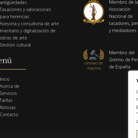
Miembro de l
antigüedades
Asociación
Tasaciones y valoraciones
Nacional de
para herencias
tasadores, per
Asesoría y consultoría de arte
y mediadores
Inventario y digitalización de
obras de arte
Gestión cultural
Miembro del
enú
Gremio de Per
de España
m
Inicio
Acerca de
Servicios
Tarifas
Noticias
Contacto