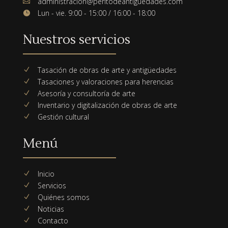
administracion@peritodeantiguedades.com

Lun - vie. 9:00 - 15:00 / 16:00 - 18:00

Nuestros servicios
Tasación de obras de arte y antigüedades
N
Tasaciones y valoraciones para herencias
N
Asesoría y consultoría de arte
N
Inventario y digitalización de obras de arte
N
Gestión cultural
N
Menú
Inicio
N
Servicios
N
Quiénes somos
N
Noticias
N
Contacto
N