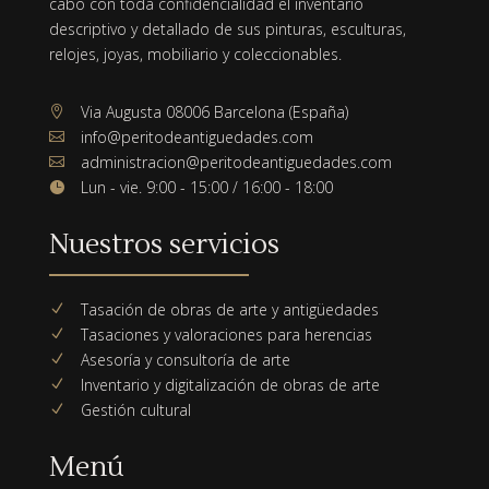
cabo con toda confidencialidad el inventario
descriptivo y detallado de sus pinturas, esculturas,
relojes, joyas, mobiliario y coleccionables.
Via Augusta 08006 Barcelona (España)

info@peritodeantiguedades.com

administracion@peritodeantiguedades.com

Lun - vie. 9:00 - 15:00 / 16:00 - 18:00

Nuestros servicios
Tasación de obras de arte y antigüedades
N
Tasaciones y valoraciones para herencias
N
Asesoría y consultoría de arte
N
Inventario y digitalización de obras de arte
N
Gestión cultural
N
Menú